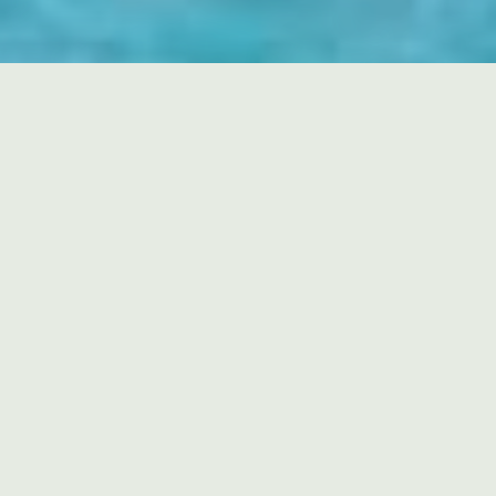
Bienvenue à
La Bastide de Caseneuve
Une maison discrète sur la place du village
de Caseneuve, où le charme et l’excellence
se dévoilent une fois la porte franchie.
Située en plein cœur du village perché de
CASENEUVE, près d’APT, célèbre pour son
marché provençal haut en couleur, la
Bastide de Caseneuve est une maison
d’hôtes aux prestations haut de gamme,
au calme absolu.
Nous avons à cœur de privilégier une